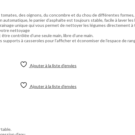
tomates, des oignons, du concombre et du chou de différentes formes, t
on automatique, le panier d’asphalte est toujours stable, facile à laver les
rainage unique qui vous permet de nettoyer les légumes directement à t
 votre nettoyage
être contrôlée d’une seule main, libre d’une main.
des supports à casseroles pour l’afficher et économiser de l’espace de ra
Ajouter à la liste d’envies
Ajouter à la liste d’envies
table.
ression d’eau.