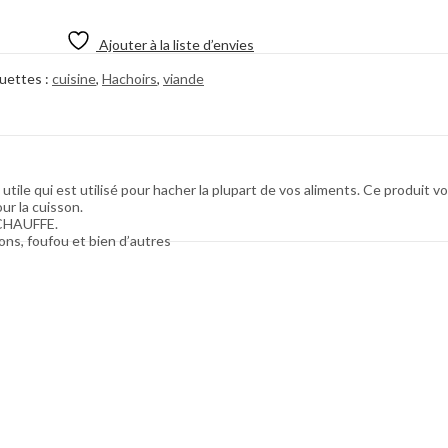
Ajouter à la liste d’envies
uettes :
cuisine
,
Hachoirs
,
viande
e qui est utilisé pour hacher la plupart de vos aliments. Ce produit vous 
ur la cuisson.
CHAUFFE.
gnons, foufou et bien d’autres