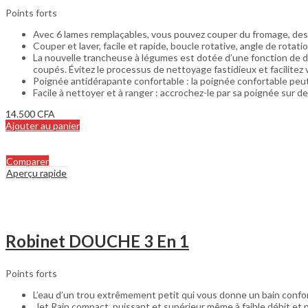
Points forts
Avec 6 lames remplaçables, vous pouvez couper du fromage, des 
Couper et laver, facile et rapide, boucle rotative, angle de rotati
La nouvelle trancheuse à légumes est dotée d’une fonction de d
coupés. Évitez le processus de nettoyage fastidieux et facilitez
Poignée antidérapante confortable : la poignée confortable peut 
Facile à nettoyer et à ranger : accrochez-le par sa poignée sur 
14.500
CFA
Ajouter au panier
Comparer
Aperçu rapide
Robinet DOUCHE 3 En 1
Points forts
L’eau d’un trou extrêmement petit qui vous donne un bain confor
Jet Rain compact, puissant et supérieur même à faible débit et p