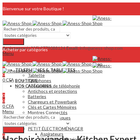
Bienvenue sur votre Boutique !
Chercher
Assistance:
(+225) 0779088124
Email:
info@aness-shop.com
Acheter par catégories
Menu
0
TELEPHONES & TABLETTES
0
Tablette
0
CFA
Téléphones
BOUTIQUE
Accessoires de téléphonie
NOS CATÉGORIES
Antichocs et protections
0
Batteries
0
Chargeurs et Powerbank
0
CFA
Clés et Cartes Mémoires
Menu
Montres Connectés
Ecouteurs et casques
MAISON & CUISINE
PETIT ÉLECTROMÉNAGER
Chercher
Aspirateurs
0
Hachoir à viande – Kitchen Expert
Bouilloires électriques