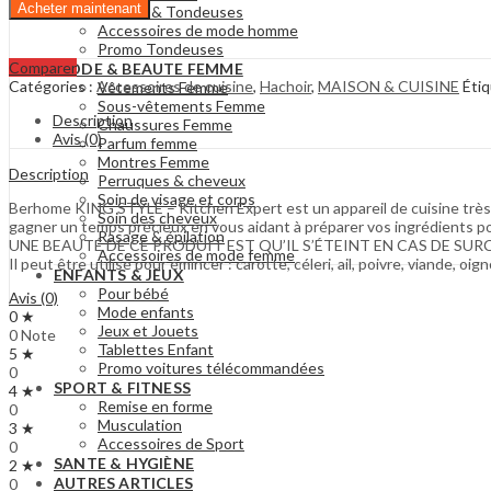
Acheter maintenant
Rasoirs & Tondeuses
viande
Accessoires de mode homme
–
Promo Tondeuses
Kitchen
Comparer
MODE & BEAUTE FEMME
Expert
Catégories :
Accessoires de cuisine
,
Hachoir
,
MAISON & CUISINE
Étiq
Vêtements Femme
Sous-vêtements Femme
Description
Chaussures Femme
Avis (0)
Parfum femme
Montres Femme
Description
Perruques & cheveux
Soin de visage et corps
Berhome KING STYLE – Kitchen Expert est un appareil de cuisine très util
Soin des cheveux
gagner un temps précieux en vous aidant à préparer vos ingrédients po
Rasage & épilation
UNE BEAUTÉ DE CE PRODUIT EST QU’IL S’ÉTEINT EN CAS DE SUR
Accessoires de mode femme
Il peut être utilisé pour émincer : carotte, céleri, ail, poivre, viande, oi
ENFANTS & JEUX
Pour bébé
Avis (0)
Mode enfants
0 ★
Jeux et Jouets
0 Note
Tablettes Enfant
5 ★
Promo voitures télécommandées
0
SPORT & FITNESS
4 ★
Remise en forme
0
Musculation
3 ★
Accessoires de Sport
0
SANTE & HYGIÈNE
2 ★
AUTRES ARTICLES
0