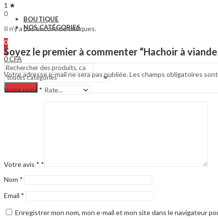
1 ★
0
BOUTIQUE
NOS CATÉGORIES
Il n'y a pas encore de critiques.
0
Soyez le premier à commenter “Hachoir à viande
0
0
CFA
Votre adresse e-mail ne sera pas publiée.
Les champs obligatoires sont
Chercher
Votre note
*
Votre avis *
*
Nom
*
Email
*
Enregistrer mon nom, mon e-mail et mon site dans le navigateur p