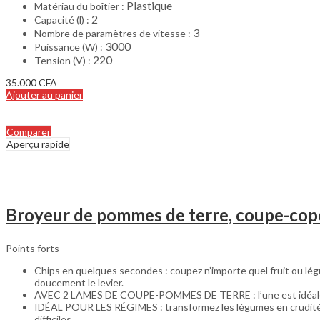
Plastique
Matériau du boîtier :
2
Capacité (l) :
3
Nombre de paramètres de vitesse
:
3000
Puissance (W) :
220
Tension (V) :
35.000
CFA
Ajouter au panier
Comparer
Aperçu rapide
Broyeur de pommes de terre, coupe-co
Points forts
Chips en quelques secondes : coupez n’importe quel fruit ou lé
doucement le levier.
AVEC 2 LAMES DE COUPE-POMMES DE TERRE : l’une est idéale pour 
IDÉAL POUR LES RÉGIMES : transformez les légumes en crudités d
difficiles