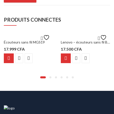
PRODUITS CONNECTES
Écouteurs sans fil MGS19
Lenovo – écouteurs sans fil Bluetooth QT82 TWS
17.999
CFA
17.500
CFA
Ce
produit
a
plusieurs
variations.
Les
options
peuvent
être
choisies
sur