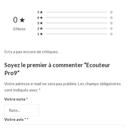
5 ★
0
0 ★
4 ★
0
3 ★
0
0 Note
2 ★
0
1 ★
0
Il n'y a pas encore de critiques.
Soyez le premier à commenter “Ecouteur
Pro9”
Votre adresse e-mail ne sera pas publiée.
Les champs obligatoires
sont indiqués avec
*
Votre note
*
Votre avis *
*