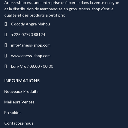
Aness-shop est une entreprise qui exerce dans la vente en ligne
la
et la distribution de marchandise en gros. Aness-shop c'est la
page
qualité et des produits à petit prix
du
produit
Cocody Angré Mahou
+225 07790 88124
info@aness-shop.com
www.aness-shop.com
Lun- Vre / 08:00 - 00:00
INFORMATIONS
Nouveaux Produits
Meilleurs Ventes
En soldes
Contactez-nous